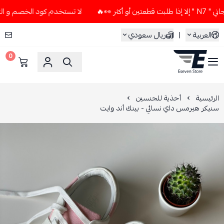
🔥
لا تستخدم كود الخصم و التوصيل المجاني " N7 " إلا إذا طل
العربية
|
ريال سعودي
0
ESEVEN STORE
الرئيسية
أحذية للجنسين
سنيكر هيرمس داي نسائي - بينك أند وايت