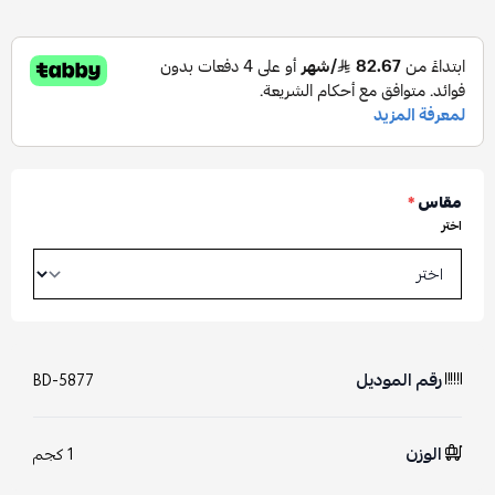
مقاس
*
اختر
رقم الموديل
BD-5877
الوزن
1 كجم