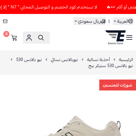
لا تستخدم كود الخصم و التوصيل المجاني " N7 " إلا إذا طلبت قطعتين أو أكثر 👀🔥
العربية
|
ريال سعودي
0
ESEVEN STORE
الرئيسية
أحذية نسائية
نيوبالانس نسائي
نيو بالانس 530
نيو بالانس 530 سنيكر بيج
شوزات للجنسين