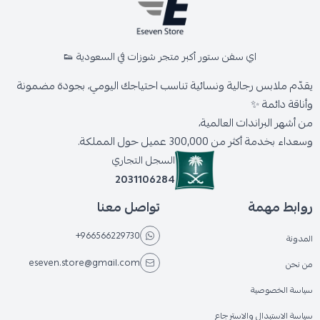
اي سفن ستور أكبر متجر شوزات في السعودية 👟
يقدّم ملابس رجالية ونسائية تناسب احتياجك اليومي، بجودة مضمونة
وأناقة دائمة ✨
من أشهر البراندات العالمية،
وسعداء بخدمة أكثر من 300,000 عميل حول المملكة.
السجل التجاري
2031106284
روابط مهمة
تواصل معنا
+966566229730
المدونة
eseven.store@gmail.com
من نحن
سياسة الخصوصية
سياسة الاستبدال والاسترجاع