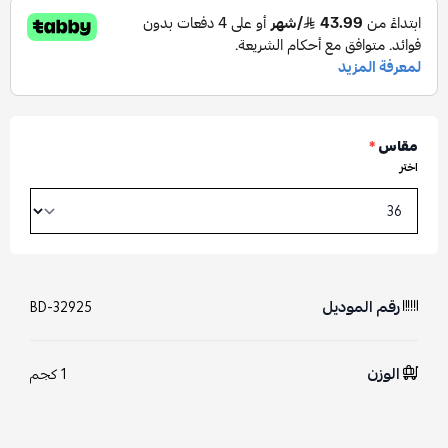
مقاس
*
اختر
رقم الموديل
BD-32925
الوزن
1 كجم