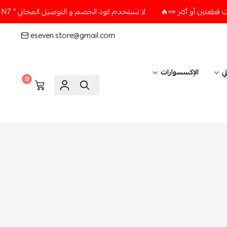
خدم كود الخصم و التوصيل المجاني " N7 " إلا إذا طلبت قطعتين أو أكثر 👀🔥
eseven.store@gmail.com
0