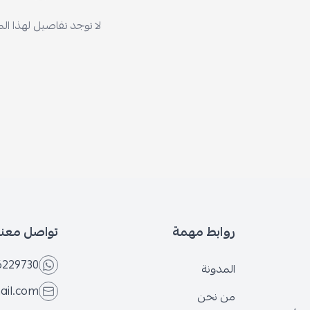
لا توجد تفاصيل لهذا المنتج
 مهمة
تواصل معنا
+966566229730
ة
eseven.store@gmail.com
حن