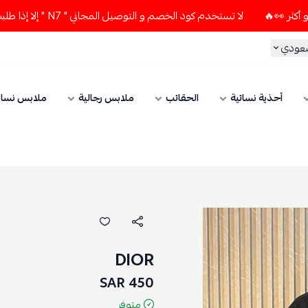
وصيل المجاني " N7 " إلا إذا طلبت قطعتين أو أكثر 👀🔥
لا تست
الحقائب
ملابس رجالية
ملابس نسائي
الإكسسوارات
DIOR
450 SAR
متوفر