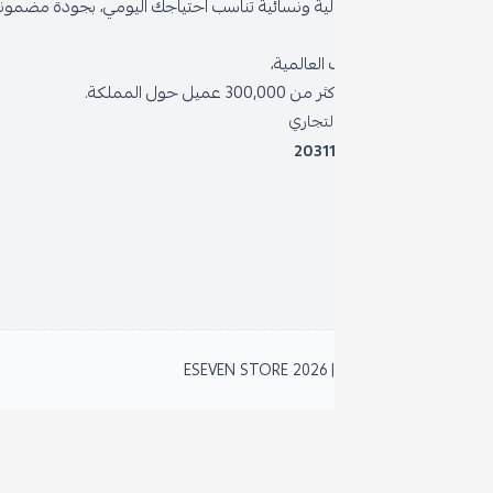
ية ونسائية تناسب احتياجك اليومي، بجودة مضمونة وأناقة دائمة
سياسة
العالمية،
سياسة 
 حول المملكة.
الشروط
لتجاري
2031
خدمة د
برنامج
نظام ا
2
ESEVEN STORE