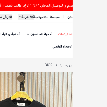
إلا إذا طلبت قطعتين أو أكثر 👀🔥
لا تستخدم كود الخصم و الت
العربية
|
ريال سعودي
حن
سياسة الخصوصية
تخفيضات
أحذية للجنسين
أحذية رجالية
أحذية نسائية
ESE
الاهداء الرقمي
س رجالية
DIOR