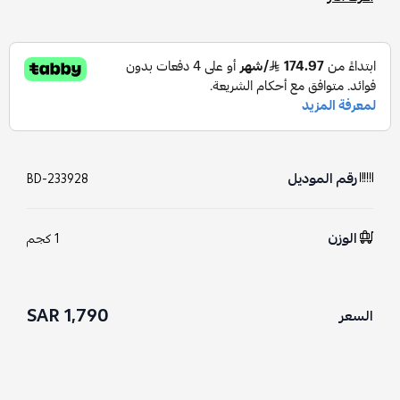
رقم الموديل
BD-233928
الوزن
1 كجم
1,790 SAR
السعر