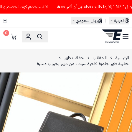
🔥
لا تستخدم كود الخصم و التوصيل المجاني " N7 " إلا إذا طل
العربية
|
ريال سعودي
0
ESEVEN STORE
الرئيسية
الحقائب
حقائب ظهر
حقيبة ظهر جلدية فاخرة سوداء من ديور بجيوب عملية