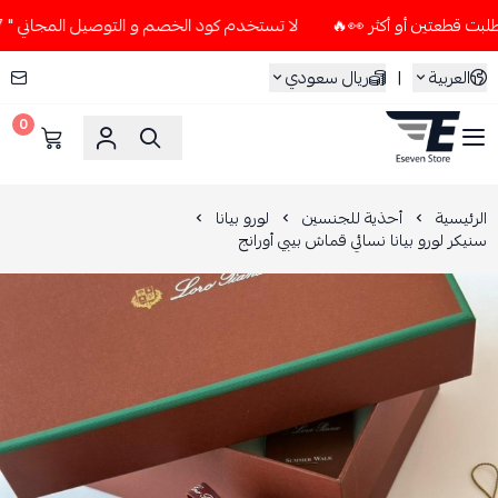
لا تستخدم كود الخصم و التوصيل المجاني " N7 " إلا إذا طلبت قطعتين أو أكثر 👀🔥
العربية
|
ريال سعودي
0
ESEVEN STORE
الرئيسية
أحذية للجنسين
لورو بيانا
سنيكر لورو بيانا نسائي قماش بيبي أورانج