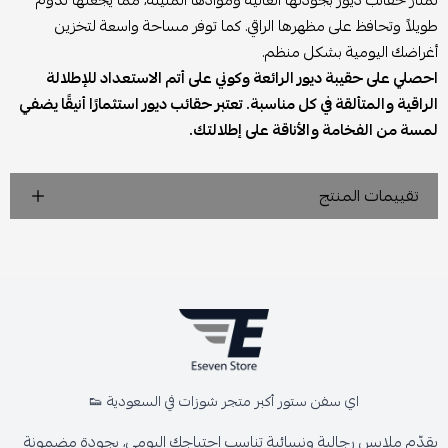
تمتاز حقائب ديور بجودتها العالية وموادها المتينة، مما يجعلها تدوم
طويلاً وتحافظ على مظهرها الراقي. كما توفر مساحة واسعة لتخزين
أغراضك اليومية بشكل منظم.
احصلي على حقيبة ديور الرائعة وكوني على أتم الاستعداد للإطلالة
الراقية والمتألقة في كل مناسبة. تعتبر حقائب ديور استثمارًا أنيقًا يضفي
لمسة من الفخامة والأناقة على إطلالتك.
تقييمات المنتج
اي سفن ستور أكبر متجر شوزات في السعودية 👟
يقدّم ملابس رجالية ونسائية تناسب احتياجك اليومي، بجودة مضمونة