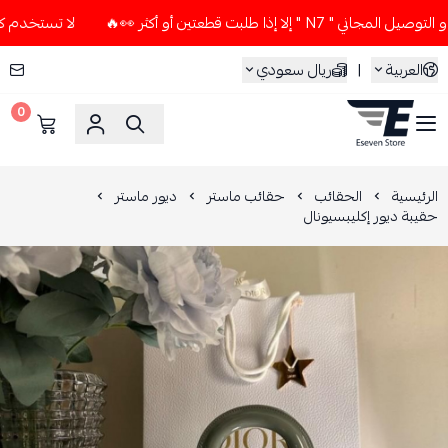
ا إذا طلبت قطعتين أو أكثر 👀🔥
لا تستخدم كود الخصم و التوص
العربية
|
ريال سعودي
0
ESEVEN STORE
الرئيسية
الحقائب
حقائب ماستر
ديور ماستر
حقيبة ديور إكليبسيونال