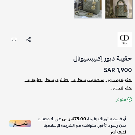
حقيبة ديور إكليبسيونال
1,900 SAR
حقيبة يد ديور ,
شنطة يد ,
شنط يد ,
حقائب ,
شنط ,
حقيبة يد ,
حقيبة ديور ,
متوفر
أو قسم فاتورتك بقيمة
475.00 ر.س
على
4
دفعات
بدون رسوم تأخير، متوافقة مع الشريعة الإسلامية
اعرف أكثر