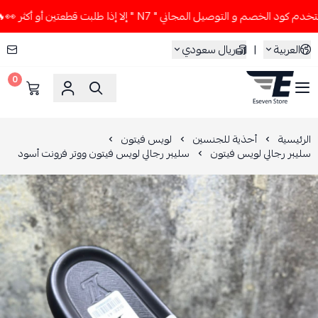
خصم و التوصيل المجاني " N7 " إلا إذا طلبت قطعتين أو أكثر 👀🔥
العربية
|
ريال سعودي
0
ESEVEN STORE
الرئيسية
أحذية للجنسين
لويس فيتون
سليبر رجالي لويس فيتون
سليبر رجالي لويس فيتون ووتر فرونت أسود