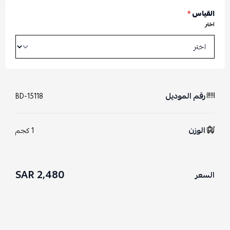
القياس
*
اختر
رقم الموديل
BD-15118
الوزن
1 كجم
2,480 SAR
السعر