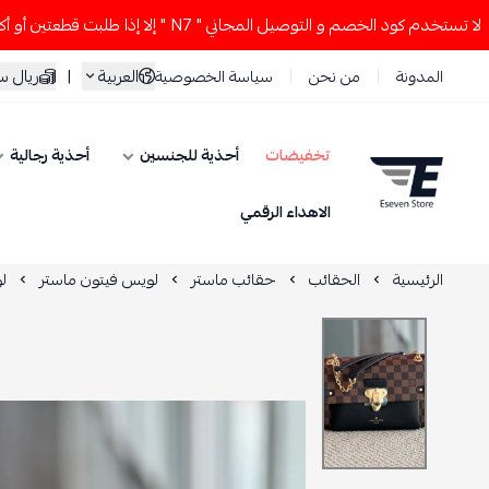
 كود الخصم و التوصيل المجاني " N7 " إلا إذا طلبت قطعتين أو أكثر 👀🔥
العربية
|
ريال 
المدونة
من نحن
سياسة الخصوصية
تخفيضات
أحذية للجنسين
أحذية رجالية
ESEVEN STORE
الاهداء الرقمي
الرئيسية
الحقائب
حقائب ماستر
لويس فيتون ماستر
ل