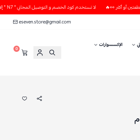
لا تستخدم كود الخصم و التوصيل المجاني " N7 " إلا إذا طلبت قطعتين أو أكثر 👀🔥
eseven.store@gmail.com
ي
الإكسسوارات
0
م