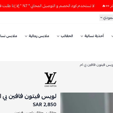
لا تستخدم كود الخصم و التوصيل المجاني " N7 " إلا إذا طلبت قطعتين أو أكثر 👀🔥
سعودي
أحذية نسائية
الحقائب
ملابس رجالية
ملابس نسائ
ويس فيتون فافين بي ام
لويس فيتون فافين بي ا
2,850 SAR
حقائب ,
حقائب لويس فيتون ,