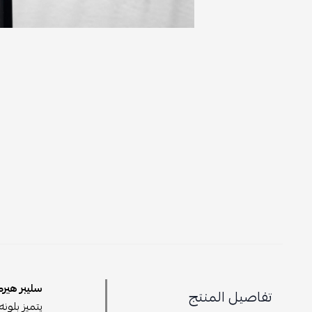
سليبر هيرميس GiGi -
تفاصيل المنتج
يتميز بلون