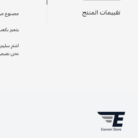
تقييمات المنتج
مصنوع من م
يتميز بكعب
اشترِ سليبر هيرميس GiGi اليوم واستمتع بتجرب
نحن نضمن ل