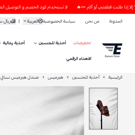
لا تستخدم كود الخصم و التوصيل المجاني " N7 " إلا إذا طلبت قطعتين أو أكثر 👀🔥
العربية
|
ريال 
المدونة
من نحن
سياسة الخصوصية
تخفيضات
أحذية للجنسين
أحذية رجالية
ESEVEN STORE
الاهداء الرقمي
الرئيسية
أحذية للجنسين
هيرميس
صندل هيرميس نسائي