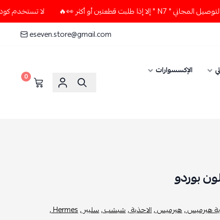
طعتين أو أكثر 👀🔥
لا تستخدم كود الخصم و التوصيل المجاني " 
eseven.store@gmail.com
ي
الإكسسوارات
0
ة هيرميس ,
هيرميس ,
الاحذية ,
شبشب ,
سليبر ,
Hermes ,