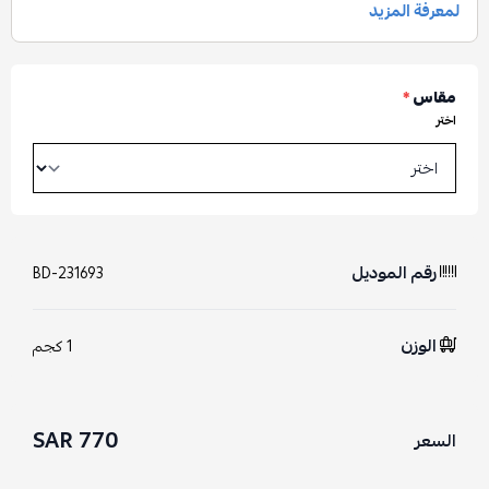
مقاس
*
اختر
رقم الموديل
BD-231693
الوزن
1 كجم
770 SAR
السعر