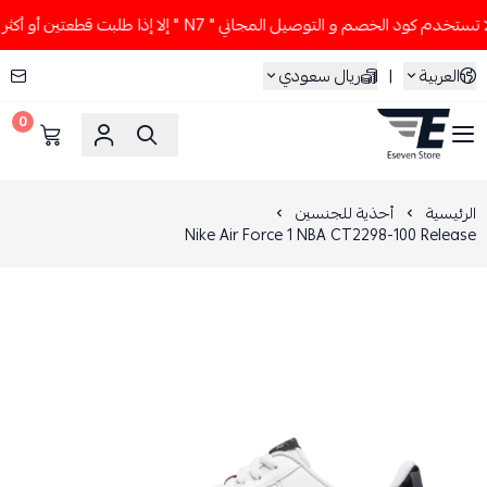
خدم كود الخصم و التوصيل المجاني " N7 " إلا إذا طلبت قطعتين أو أكثر 👀🔥
العربية
|
ريال سعودي
0
ESEVEN STORE
الرئيسية
أحذية للجنسين
Nike Air Force 1 NBA CT2298-100 Release