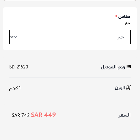
مقاس
*
اختر
رقم الموديل
BD-21520
الوزن
1 كجم
449 SAR
السعر
742 SAR