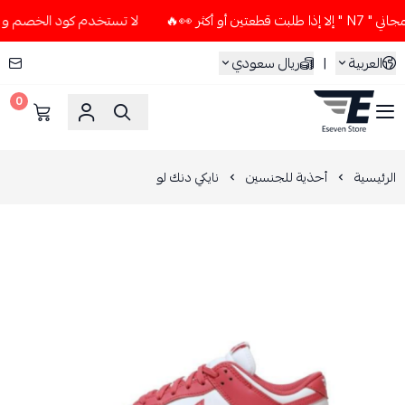
ثر 👀🔥
لا تستخدم كود الخصم و التوصيل المجاني " N7 " إلا إ
العربية
|
ريال سعودي
0
ESEVEN STORE
الرئيسية
أحذية للجنسين
نايكي دنك لو