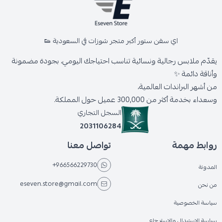
اي سفن ستور أكبر متجر شوزات في السعودية 👟
يقدّم ملابس رجالية ونسائية تناسب احتياجك اليومي، بجودة مضمونة
وأناقة دائمة ✨
من أشهر البراندات العالمية،
وسعداء بخدمة أكثر من 300,000 عميل حول المملكة.
السجل التجاري
2031106284
روابط مهمة
تواصل معنا
+966566229730
المدونة
eseven.store@gmail.com
من نحن
سياسة الخصوصية
سياسة الاستبدال والاسترجاع