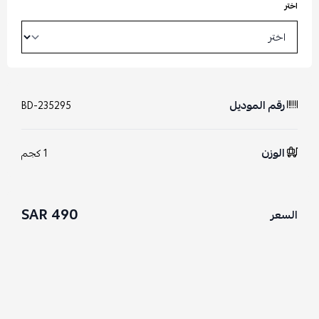
اختر
رقم الموديل
BD-235295
الوزن
1 كجم
490 SAR
السعر