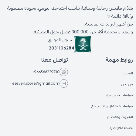
يقدّم ملابس رجالية ونسائية تناسب احتياجك اليومي، بجودة مضمونة
وأناقة دائمة ✨
من أشهر البراندات العالمية،
وسعداء بخدمة أكثر من 300,000 عميل حول المملكة.
السجل التجاري
2031106284
روابط مهمة
تواصل معنا
+966566229730
المدونة
eseven.store@gmail.com
من نحن
سياسة الخصوصية
سياسة الاستبدال والاسترجاع
الشروط والاحكام
خدمة دفع تمارا