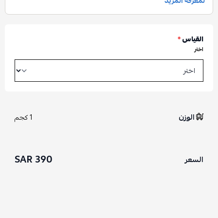
القياس
*
اختر
الوزن
1 كجم
390 SAR
السعر