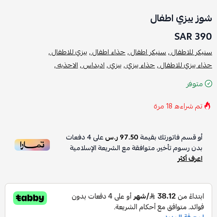
شوز ييزي اطفال
390 SAR
سنيكر للاطفال ,
سنيكر اطفال ,
حذاء اطفال ,
ييزي للاطفال ,
حذاء ييزي للاطفال ,
حذاء ييزي ,
ييزي ,
اديداس ,
الاحذيه ,
متوفر
تم شراءه
18
مرة
أو قسم فاتورتك بقيمة
97.50 ر.س
على
4
دفعات
بدون رسوم تأخير، متوافقة مع الشريعة الإسلامية
اعرف أكثر