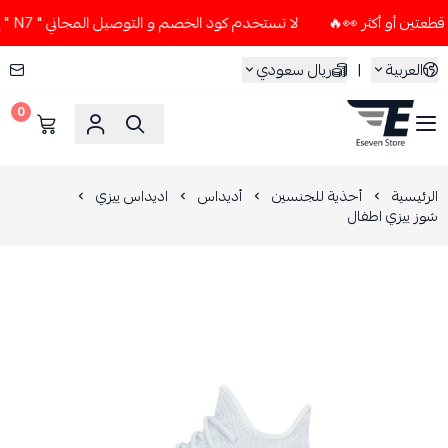
لا تستخدم كود الخصم و التوصيل المجاني " N7 " إلا إذا طلبت قطعتين أو أكثر 👀🔥
العربية
|
ريال سعودي
0
ESEVEN STORE
الرئيسية
أحذية للجنسين
أديداس
اديداس ييزي
شوز ييزي اطفال