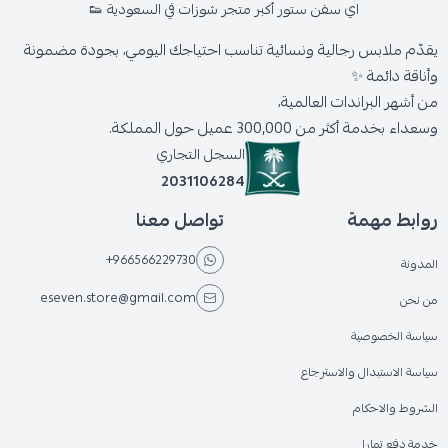
اي سفن ستور أكبر متجر شوزات في السعودية 👟
يقدّم ملابس رجالية ونسائية تناسب احتياجك اليومي، بجودة مضمونة
وأناقة دائمة ✨
من أشهر البراندات العالمية،
وسعداء بخدمة أكثر من 300,000 عميل حول المملكة.
السجل التجاري
2031106284
روابط مهمة
تواصل معنا
+966566229730
المدونة
eseven.store@gmail.com
من نحن
سياسة الخصوصية
سياسة الاستبدال والاسترجاع
الشروط والاحكام
خدمة دفع تمارا