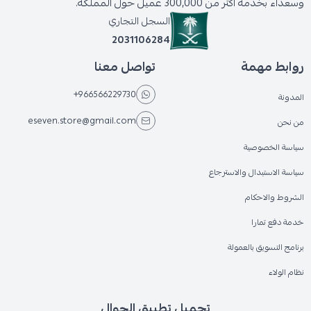
وسعداء بخدمة أكثر من 300,000 عميل حول المملكة.
السجل التجاري
2031106284
روابط مهمة
تواصل معنا
+966566229730
المدونة
eseven.store@gmail.com
من نحن
سياسة الخصوصية
سياسة الاستبدال والاسترجاع
الشروط والاحكام
خدمة دفع تمارا
برنامج التسويق بالعمولة
نظام الولاء
تحميل تطبيق الجوال