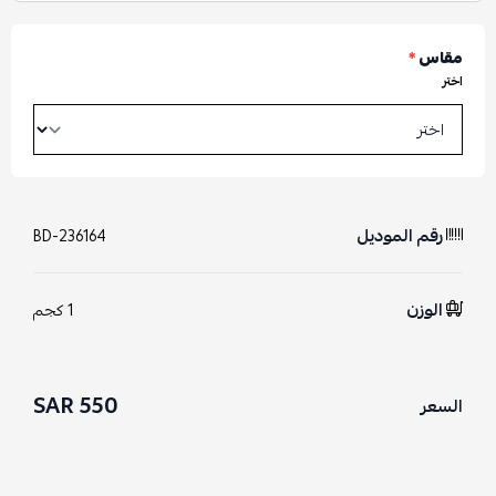
مقاس
*
اختر
رقم الموديل
BD-236164
الوزن
1 كجم
550 SAR
السعر