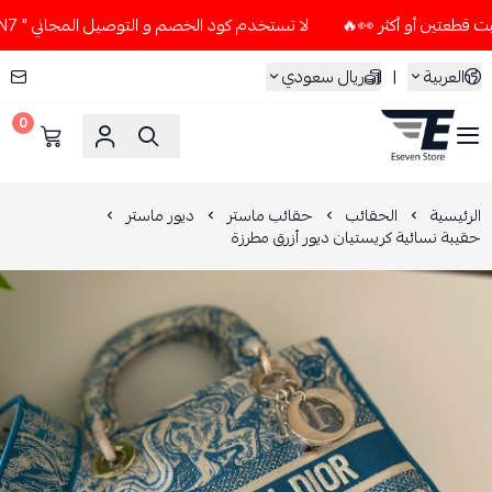
لا تستخدم كود الخصم و التوصيل المجاني " N7 " إلا إذا طلبت قطعتين أو أكثر 👀🔥
العربية
|
ريال سعودي
0
ESEVEN STORE
الرئيسية
الحقائب
حقائب ماستر
ديور ماستر
حقيبة نسائية كريستيان ديور أزرق مطرزة