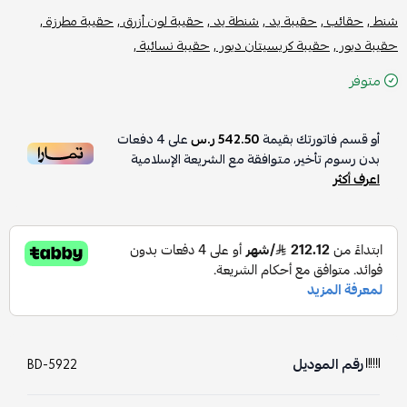
شنط ,
حقائب ,
حقيبة يد ,
شنطة يد ,
حقيبة لون أزرق ,
حقيبة مطرزة ,
حقيبة ديور ,
حقيبة كريسيتان ديور ,
حقيبة نسائية ,
متوفر
أو قسم فاتورتك بقيمة
542.50 ر.س
على
4
دفعات
بدون رسوم تأخير، متوافقة مع الشريعة الإسلامية
اعرف أكثر
رقم الموديل
BD-5922