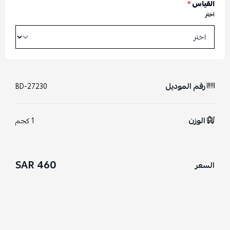
القياس
*
اختر
رقم الموديل
BD-27230
الوزن
1 كجم
460 SAR
السعر