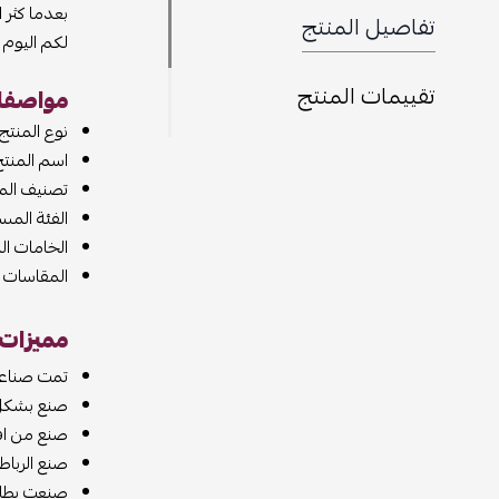
بعدما كثر 
تفاصيل المنتج
لكم اليوم حذاء فور جوردن OG 
تقييمات المنتج
مواصفات 
نوع المنتج
اسم المنتج 
تصنيف المن
الفئة المس
الخامات ال
المقاسات المت
مميزات جو
تمت صناعت
صنع بشكل 
صنع من افض
صنع الرباط
صنعت بطان