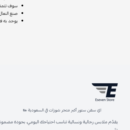
سوف تتمتع ب
صنع النعال
يوجد به فت
اي سفن ستور أكبر متجر شوزات في السعودية 👟
يقدّم ملابس رجالية ونسائية تناسب احتياجك اليومي، بجودة مضمونة 
✨