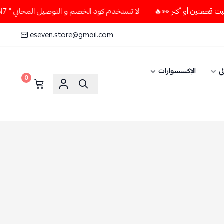
لا تستخدم كود الخصم و التوصيل المجاني " N7 " إلا إذا طلبت قطعتين أو أكثر 👀🔥
eseven.store@gmail.com
ي
الإكسسوارات
0