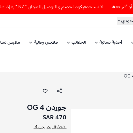
لا تستخدم كود الخصم و التوصيل المجاني " N7 " إلا إذا طلبت قطعتين أو أكثر 👀🔥
سعودي
أحذية نسائية
الحقائب
ملابس رجالية
ملابس نسائ
جوردن 4 OG
470 SAR
الاحذية ,
جوردن 4 ,