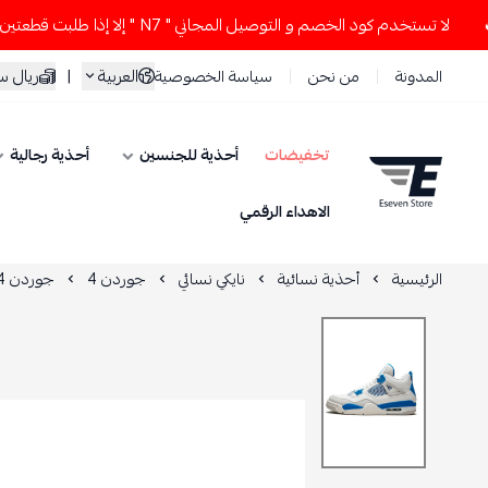
لا تستخدم كود الخصم و التوصيل المجاني " N7 " إلا إذا طلبت قطعتين أو أكثر 👀
سعودي
|
العربية
سياسة الخصوصية
من نحن
المدونة
أحذية رجالية
أحذية للجنسين
تخفيضات
ESEVEN STORE
الاهداء الرقمي
جوردن 4 OG
جوردن 4
نايكي نسائي
أحذية نسائية
الرئيسية