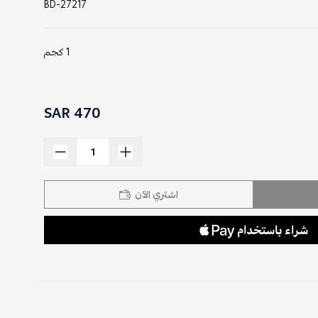
BD-27217
1 كجم
470 SAR
اشتري الآن