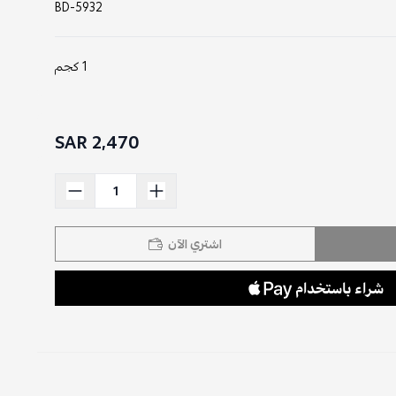
BD-5932
1 كجم
2,470 SAR
اشتري الآن