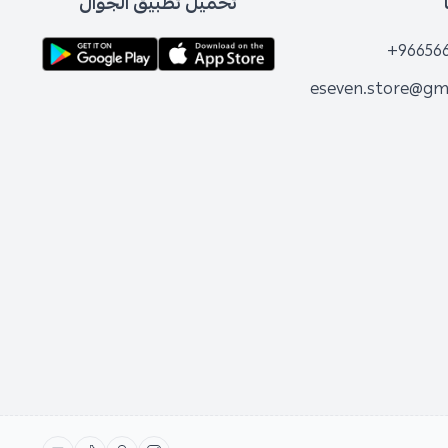
تحميل تطبيق الجوال
+96656
eseven.store@gm