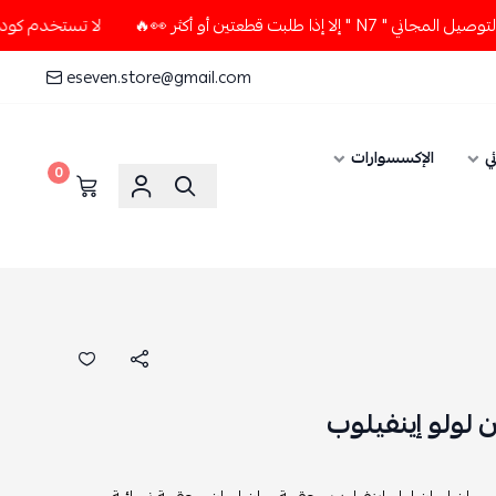
طعتين أو أكثر 👀🔥
لا تستخدم كود الخصم و التوصيل المجاني " 
eseven.store@gmail.com
ي
الإكسسوارات
0
 لولو إينفيلوب
,
سان لوران لولو إينفيلوب ,
حقيبة سان لوران ,
حقيبة نسائية ,