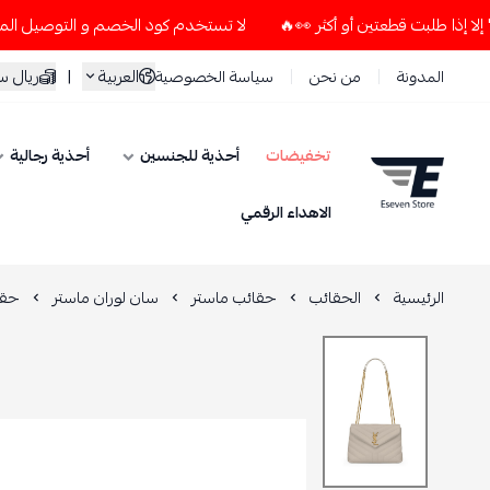
لا تستخدم كود الخصم و التوصيل المجاني " N7 " إلا إذا طلبت قطعتين أو أكثر 👀🔥
العربية
|
ريال 
المدونة
من نحن
سياسة الخصوصية
تخفيضات
أحذية للجنسين
أحذية رجالية
ESEVEN STORE
الاهداء الرقمي
الرئيسية
الحقائب
حقائب ماستر
سان لوران ماستر
حقي