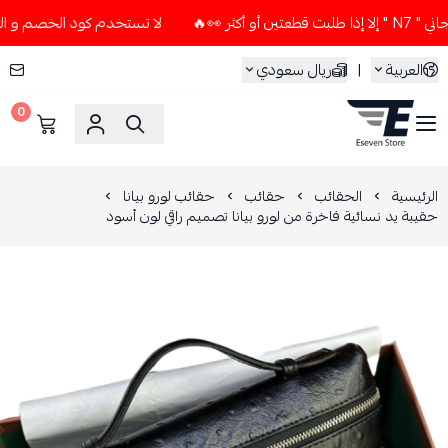
👀🔥
لا تستخدم كود الخصم و التوصيل المجاني " N7 " إلا إذا ط
العربية
|
ريال سعودي
0
ESEVEN STORE
الرئيسية
الحقائب
حقائب
حقائب لورو بيانا
حقيبة يد نسائية فاخرة من لورو بيانا تصميم راقي لون أسود