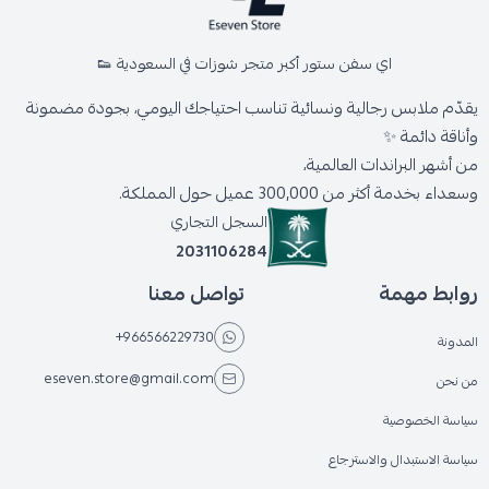
اي سفن ستور أكبر متجر شوزات في السعودية 👟
يقدّم ملابس رجالية ونسائية تناسب احتياجك اليومي، بجودة مضمونة
وأناقة دائمة ✨
من أشهر البراندات العالمية،
وسعداء بخدمة أكثر من 300,000 عميل حول المملكة.
السجل التجاري
2031106284
روابط مهمة
تواصل معنا
+966566229730
المدونة
eseven.store@gmail.com
من نحن
سياسة الخصوصية
سياسة الاستبدال والاسترجاع