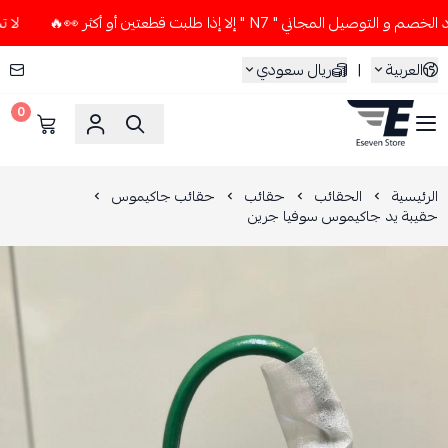
لمجاني " N7 " إلا إذا طلبت قطعتين أو أكثر 👀🔥
لا تستخدم ك
العربية
|
ريال سعودي
0
ESEVEN STORE
الرئيسية
الحقائب
حقائب
حقائب جاكيموس
حقيبة يد جاكيموس سوفيا جرين