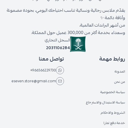
يقدّم ملابس رجالية ونسائية تناسب احتياجك اليومي، بجودة مضمونة
وأناقة دائمة ✨
من أشهر البراندات العالمية،
وسعداء بخدمة أكثر من 300,000 عميل حول المملكة.
السجل التجاري
2031106284
روابط مهمة
تواصل معنا
+966566229730
المدونة
eseven.store@gmail.com
من نحن
سياسة الخصوصية
سياسة الاستبدال والاسترجاع
الشروط والاحكام
خدمة دفع تمارا