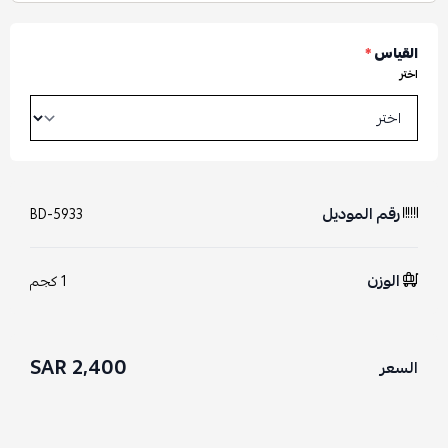
القياس
*
اختر
رقم الموديل
BD-5933
الوزن
1 كجم
2,400 SAR
السعر