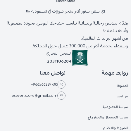
اي سفن ستور أكبر متجر شوزات في السعودية 👟
يقدّم ملابس رجالية ونسائية تناسب احتياجك اليومي، بجودة مضمونة
وأناقة دائمة ✨
من أشهر البراندات العالمية،
وسعداء بخدمة أكثر من 300,000 عميل حول المملكة.
السجل التجاري
2031106284
روابط مهمة
تواصل معنا
+966566229730
المدونة
eseven.store@gmail.com
من نحن
سياسة الخصوصية
سياسة الاستبدال والاسترجاع
الشروط والاحكام