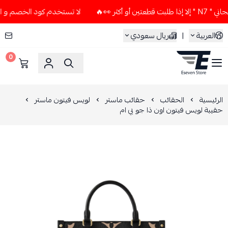
ر 👀🔥
لا تستخدم كود الخصم و التوصيل المجاني " N7 " إلا إذا
العربية
|
ريال سعودي
0
ESEVEN STORE
الرئيسية
الحقائب
حقائب ماستر
لويس فيتون ماستر
حقيبة لويس فيتون اون ذا جو بي ام