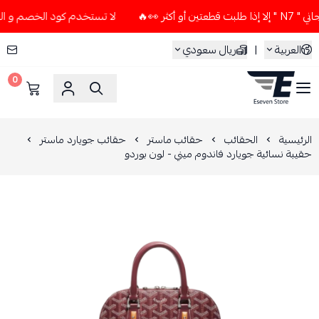
👀🔥
لا تستخدم كود الخصم و التوصيل المجاني " N7 " إلا إذا ط
العربية
|
ريال سعودي
0
ESEVEN STORE
الرئيسية
الحقائب
حقائب ماستر
حقائب جويارد ماستر
حقيبة نسائية جويارد فاندوم ميني - لون بوردو