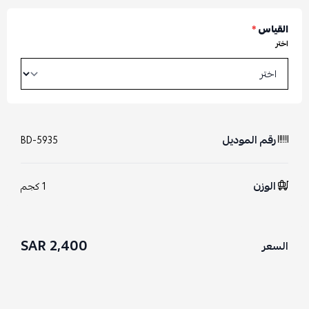
القياس
*
اختر
رقم الموديل
BD-5935
الوزن
1 كجم
2,400 SAR
السعر