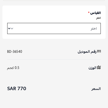
القياس
*
اختر
رقم الموديل
BD-36540
الوزن
0.5 كجم
770 SAR
السعر