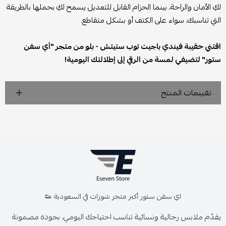
لكِ الأمان والراحة، بينما الحزام القابل للتعديل يسمح لكِ بحملها بالطريقة
التي تناسبك، سواء على الكتف أو بشكل متقاطع.
اقتني حقيبة فيندي باجيت توب ستيتش - بلو من متجر "أي سفن
ستور" لتضيفي لمسة من الرقي إلى إطلالتك اليومية!
تقييمات المنتج
اي سفن ستور أكبر متجر شوزات في السعودية 👟
يقدّم ملابس رجالية ونسائية تناسب احتياجك اليومي، بجودة مضمونة