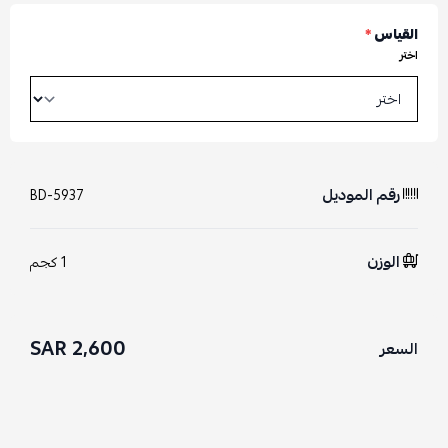
القياس
*
اختر
رقم الموديل
BD-5937
الوزن
1 كجم
2,600 SAR
السعر