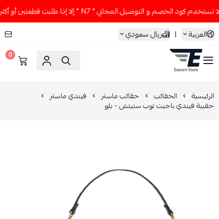
تخدم كود الخصم و التوصيل المجاني " N7 " إلا إذا طلبت قطعتين أو أكثر 👀🔥
العربية
|
ريال سعودي
0
ESEVEN STORE
الرئيسية
الحقائب
حقائب ماستر
فيندي ماستر
حقيبة فيندي باجيت توب ستيتش - بلو