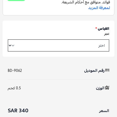
القياس
*
اختر
رقم الموديل
BD-9062
الوزن
0.5 كجم
340 SAR
السعر