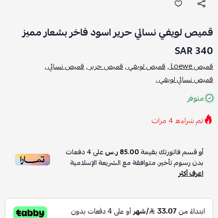
قميص لويفي نسائي حرير اسود فاخر بشعار مميز
340 SAR
قميص Loewe ,
قميص لويفي ,
قميص حرير ,
قميص نسائي ,
قميص نسائي لويفي ,
متوفر
تم شراءه
4
مرات
أو قسم فاتورتك بقيمة
85.00 ر.س
على
4
دفعات
بدون رسوم تأخير، متوافقة مع الشريعة الإسلامية
اعرف أكثر