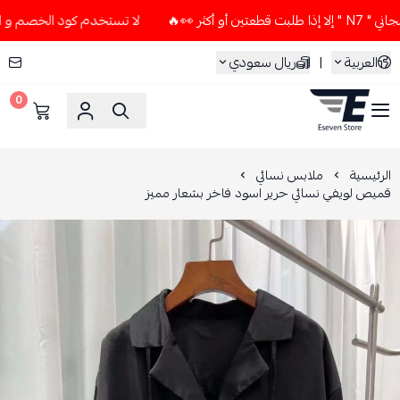
لا تستخدم كود الخصم و التوصيل المجاني " N7 " إلا إذا طلب
العربية
|
ريال سعودي
0
ESEVEN STORE
الرئيسية
ملابس نسائي
قميص لويفي نسائي حرير اسود فاخر بشعار مميز