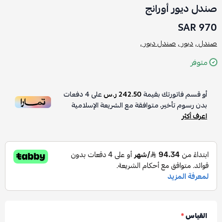
صندل ديور أورانج
970 SAR
صندل ,
ديور ,
صندل ديور ,
متوفر
أو قسم فاتورتك بقيمة
242.50 ر.س
على
4
دفعات
بدون رسوم تأخير، متوافقة مع الشريعة الإسلامية
اعرف أكثر
القياس
*