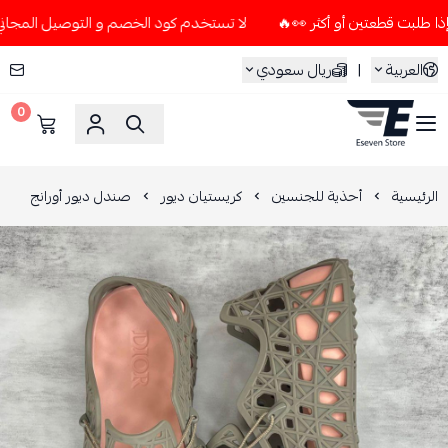
لا تستخدم كود الخصم و التوصيل المجاني " N7 " إلا إذا طلبت قطعتين أو أكثر 👀🔥
العربية
|
ريال سعودي
0
ESEVEN STORE
الرئيسية
أحذية للجنسين
كريستيان ديور
صندل ديور أورانج