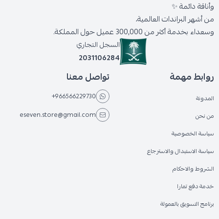
وأناقة دائمة ✨
من أشهر البراندات العالمية،
وسعداء بخدمة أكثر من 300,000 عميل حول المملكة.
السجل التجاري
2031106284
روابط مهمة
تواصل معنا
+966566229730
المدونة
eseven.store@gmail.com
من نحن
سياسة الخصوصية
سياسة الاستبدال والاسترجاع
الشروط والاحكام
خدمة دفع تمارا
برنامج التسويق بالعمولة