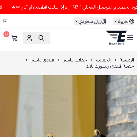
ل المجاني " N7 " إلا إذا طلبت قطعتين أو أكثر 👀🔥
لا تستخد
العربية
|
ريال سعودي
0
ESEVEN STORE
الرئيسية
الحقائب
حقائب ماستر
فيندي ماستر
حقيبة فيندي ريسورت بلاك