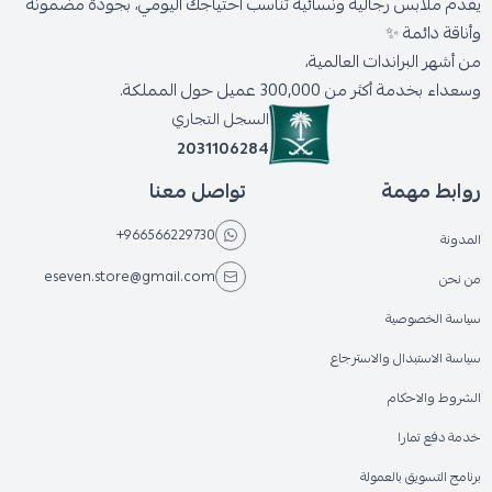
يقدّم ملابس رجالية ونسائية تناسب احتياجك اليومي، بجودة مضمونة
وأناقة دائمة ✨
من أشهر البراندات العالمية،
وسعداء بخدمة أكثر من 300,000 عميل حول المملكة.
السجل التجاري
2031106284
روابط مهمة
تواصل معنا
+966566229730
المدونة
eseven.store@gmail.com
من نحن
سياسة الخصوصية
سياسة الاستبدال والاسترجاع
الشروط والاحكام
خدمة دفع تمارا
برنامج التسويق بالعمولة