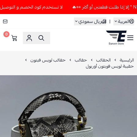
لا تستخدم كود الخصم و التوصيل المجاني " N7 " إلا إذا طلبت قطعتين أو
العربية
|
ريال سعودي
0
ESEVEN STORE
الرئيسية
الحقائب
حقائب
حقائب لويس فيتون
حقيبة لويس فويتون أوريول