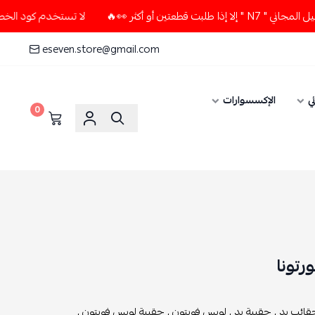
ر 👀🔥
لا تستخدم كود الخصم و التوصيل المجاني " N7 " إلا إذ
eseven.store@gmail.com
ي
الإكسسوارات
0
تونا
قائب يد ,
حقيبة يد ,
لويس فويتون ,
حقيبة لويس فويتون ,