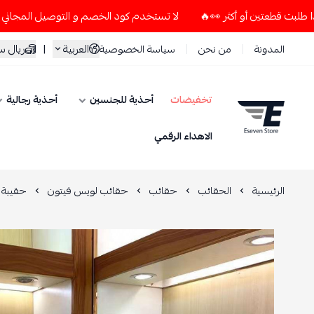
لا تستخدم كود الخصم و التوصيل المجاني " N7 " إلا إذا طلبت قطعتين أو أكثر 👀🔥
العربية
|
ريال 
المدونة
من نحن
سياسة الخصوصية
تخفيضات
أحذية للجنسين
أحذية رجالية
ESEVEN STORE
الاهداء الرقمي
الرئيسية
الحقائب
حقائب
حقائب لويس فيتون
حقيبة 