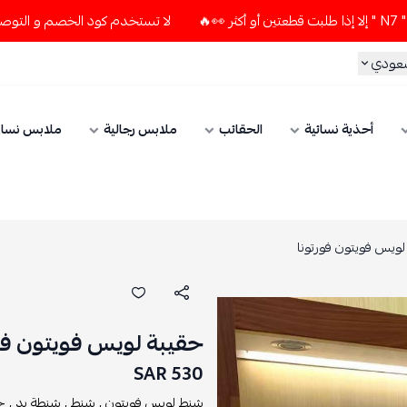
لا تستخدم كود الخصم و التوصيل المجاني " N7 " إلا إذا طلبت قطعتين أو أكث
سعودي
أحذية نسائية
الحقائب
ملابس رجالية
ملابس نسائ
لويس فويتون فورتونا
حقيبة لويس فويتون فور
530 SAR
شنط لويس فويتون ,
شنط ,
شنطة يد ,
ح