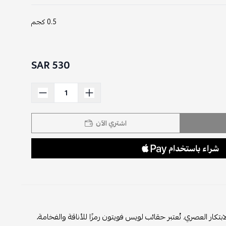
0.5 كجم
530 SAR
اشتري الآن
كار العصري. تُعتبر حقائب لويس فويتون رمزًا للأناقة والفخامة،