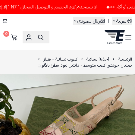
لا تستخدم كود الخصم و التوصيل المجاني " N7 " إلا إذا طلبت قطعتين أو أكثر 👀🔥
العربية
|
ريال سعودي
0
ESEVEN STORE
الرئيسية
أحذية نسائية
كعوب نسائية - هيلز
صندل جوتشي كعب متوسط - دانتيل نيود مطرز بالألوان