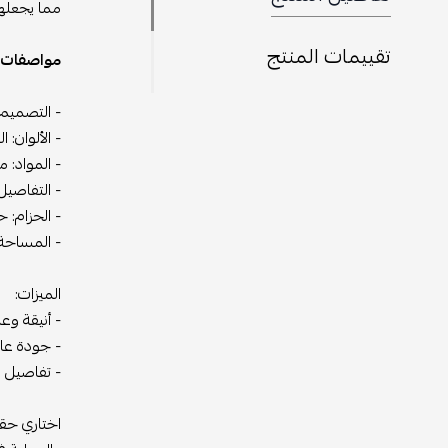
مما يجعلها 
تقييمات المنتج
مواصفات ح
- التصميم:
- الألوان: 
- المواد: 
- التفاصيل
- الحزام: 
- المساحة
الميزات:
- أنيقة وع
- جودة عال
- تفاصيل ر
اختاري حقي