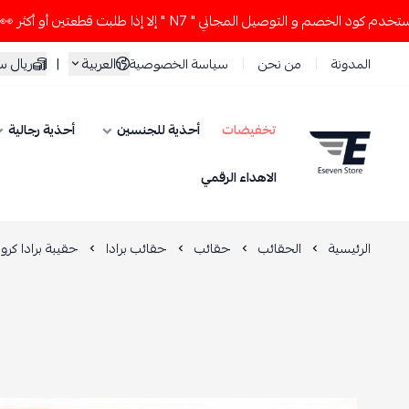
خصم و التوصيل المجاني " N7 " إلا إذا طلبت قطعتين أو أكثر 👀🔥
العربية
|
ريال 
المدونة
من نحن
سياسة الخصوصية
تخفيضات
أحذية للجنسين
أحذية رجالية
ESEVEN STORE
الاهداء الرقمي
الرئيسية
الحقائب
حقائب
حقائب برادا
حقيبة برادا كر