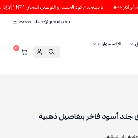
لا تستخدم كود الخصم و التوصيل المجاني " N7 " إلا إذا طلبت قطعتين أو أكثر 👀🔥
eseven.store@gmail.com
ي
الإكسسوارات
0
 جلد أسود فاخر بتفاصيل ذهبية
قيبة برادا نسائية ,