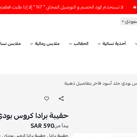
لا تستخدم كود الخصم و التوصيل المجاني " N7 " إلا إذا طلبت قطعتين أو أكثر 👀🔥
سعودي
أحذية نسائية
الحقائب
ملابس رجالية
ملابس نسائ
وس بودي جلد أسود فاخر بتفاصيل ذهبية
حقيبة برادا كروس بودي
590 SAR
يبدأ من
حقيبة برادا ,
حقيبة برادا كروس بودي ,
ح