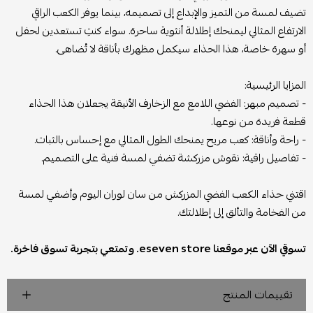
تضيف لمسة من التميز والإبداع إلى تصميمه، بينما يوفر الكعب الراقي
الارتفاع المثالي ليمنحك إطلالة أنثوية ساحرة. سواء كنتِ تستعدين لحفل
أو سهرة خاصة، هذا الحذاء سيكمل مظهرك بأناقة لا تُضاهى.
المزايا الرئيسية:
- تصميم مبهر: الفضي اللامع مع الزخارف الأنيقة يجعلان هذا الحذاء
قطعة فريدة من نوعها.
- راحة وأناقة: كعب مريح يمنحك الطول المثالي مع إحساس بالثبات.
- تفاصيل راقية: نقوش مزركشة تضفي لمسة فنية على التصميم.
اقتني حذاء الكعب الفضي المزركش من سان لوران اليوم وأضفي لمسة
من الفخامة والتألق إلى إطلالتك.
تسوقي الآن عبر موقعنا eseven store. وتمتعي بتجربة تسوق فاخرة.
تقييمات المنتج