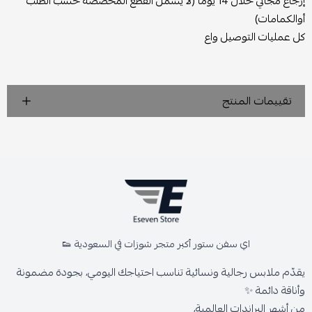
إرجاع مجاني خلال 14 يومًا (لا يشمل القطع المخصصة حسب الطلب
أوالكمامات)
كل عمليات التوصيل واع
تقييمات المنتج
اي سفن ستور أكبر متجر شوزات في السعودية 👟
يقدّم ملابس رجالية ونسائية تناسب احتياجك اليومي، بجودة مضمونة
وأناقة دائمة ✨
من أشهر البراندات العالمية،