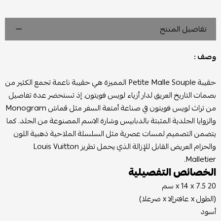
تفاصيل المنتج
وصف :
حقيبة Petite Malle Souple المميزة هي حقيبة ناعمة تجمع الكثير من
بصمات التاريخ العريق لدار أزياء لويس فويتون. إذ تستحضر عدة تفاصيل
من تراث لويس فويتون في صناعة أمتعة السفر مثل قماش Monogram
والزوايا الجلدية المثبتة بالدبابيس وشارة الاسم المصنوعة من الجلد. كما
يتضمن التصميم لمسات عصرية مثل السلسلة الملاحية ذهبية اللون
والحزام العريض القابل للإزالة الذي يحمل تطريز Louis Vuitton
Malletier.
الخصائص التفصيلية
20 x 14 x 7.5 سم
(الطول x عافترإلا x ضرعلا)
أسود