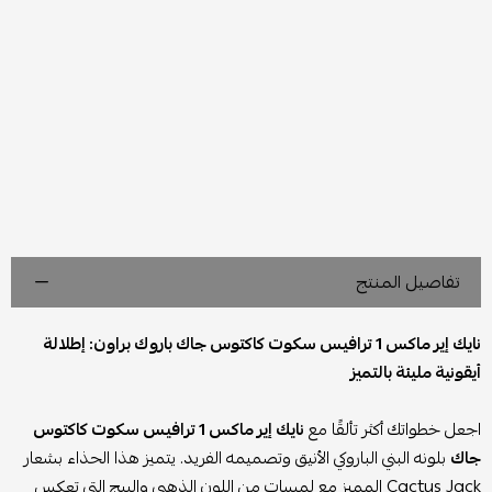
تفاصيل المنتج
نايك إير ماكس 1 ترافيس سكوت كاكتوس جاك باروك براون: إطلالة
أيقونية مليئة بالتميز
اجعل خطواتك أكثر تألقًا مع
نايك إير ماكس 1 ترافيس سكوت كاكتوس
جاك
بلونه البني الباروكي الأنيق وتصميمه الفريد. يتميز هذا الحذاء بشعار
Cactus Jack المميز مع لمسات من اللون الذهبي والبيج التي تعكس