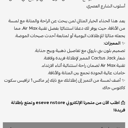
أسلوب الشارع العصري.
يعد هذا الحذاء الخيار المثالي لمن يبحث عن الراحة والمتانة مع لمسة
من الأناقة، حيث يوفر لك دعمًا استثنائيًا بفضل تقنية Air Max، مما
يجعله مثاليًا للإطلالات اليومية أو لمتابعة أحدث صيحات الموضة.
✨
المميزات
:
تصميم بلون بني باروكي مع تفاصيل ذهبية وبيج جذابة.
شعار Cactus Jack المميز لإطلالة فريدة ولافتة.
تقنية Air Max لضمان راحة استثنائية أثناء الارتداء.
خامات عالية الجودة تجمع بين المتانة والأناقة.
✨ أضف لمسة من التميز إلى إطلالتك مع نايك إير ماكس 1 ترافيس سكوت
كاكتوس جاك.
📩
اطلب الآن من متجرنا الإلكتروني eseve nstore وتمتع بإطلالة
فريدة!