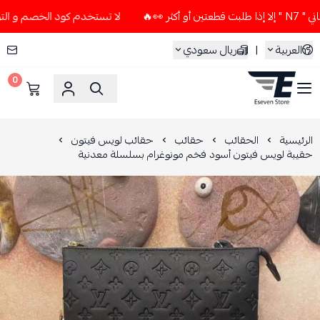
🔥
لا تستخدم كود الخصم و التوصيل المجاني " N7 " إلا إذا طلب
العربية
|
ريال سعودي
0
ESEVEN STORE
الرئيسية
الحقائب
حقائب
حقائب لويس فيتون
حقيبة لويس فيتون أسود فخم مونوغرام بسلسلة معدنية