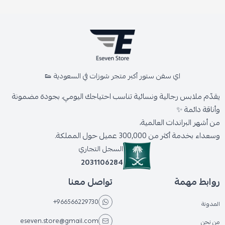
اي سفن ستور أكبر متجر شوزات في السعودية 👟
يقدّم ملابس رجالية ونسائية تناسب احتياجك اليومي، بجودة مضمونة
وأناقة دائمة ✨
من أشهر البراندات العالمية،
وسعداء بخدمة أكثر من 300,000 عميل حول المملكة.
السجل التجاري
2031106284
روابط مهمة
تواصل معنا
+966566229730
المدونة
eseven.store@gmail.com
من نحن