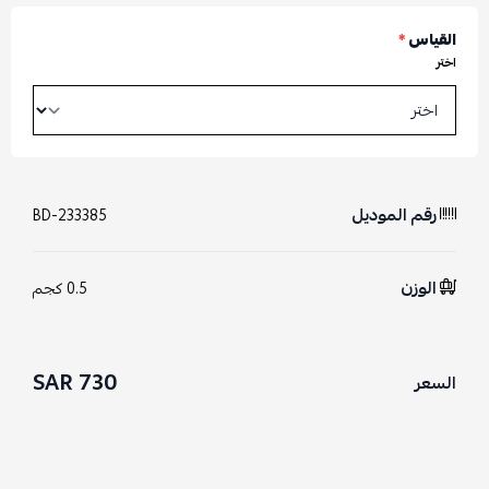
القياس
*
اختر
رقم الموديل
BD-233385
الوزن
0.5 كجم
730 SAR
السعر