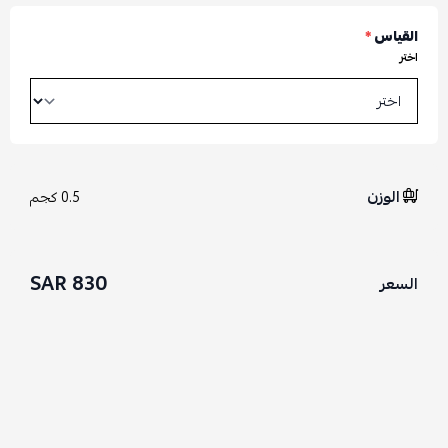
القياس
*
اختر
الوزن
0.5 كجم
830 SAR
السعر