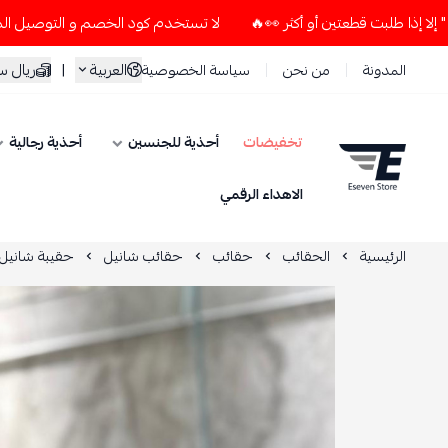
لا تستخدم كود الخصم و التوصيل المجاني " N7 " إلا إذا طلبت قطعتين أو أكثر 👀🔥
العربية
|
ريال 
المدونة
من نحن
سياسة الخصوصية
تخفيضات
أحذية للجنسين
أحذية رجالية
ESEVEN STORE
الاهداء الرقمي
الرئيسية
الحقائب
حقائب
حقائب شانيل
حقيبة شانيل 