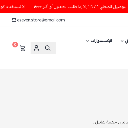
عتين أو أكثر 👀🔥
لا تستخدم كود الخصم و التوصيل المجاني " 
eseven.store@gmail.com
ي
الإكسسوارات
0
نيل ,
حقيبة شانيل ,