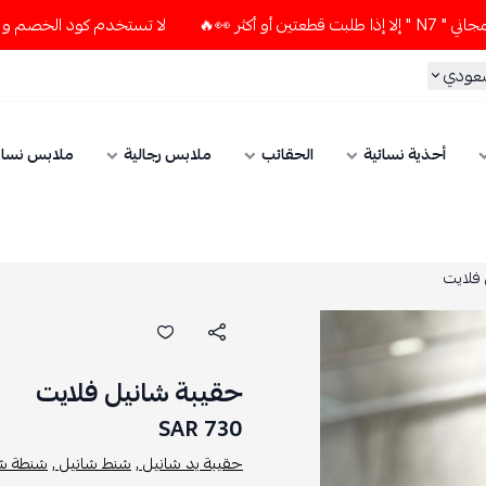
لا تستخدم كود الخصم و التوصيل المجاني " N7 " إلا إذا طلبت قط
سعودي
أحذية نسائية
الحقائب
ملابس رجالية
ملابس نسائ
فلايت
حقيبة شانيل فلايت
730 SAR
حقيبة يد شانيل ,
شنط شانيل ,
شنطة شا