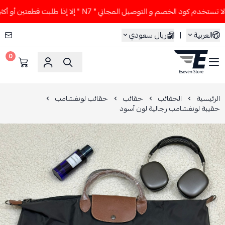
تخدم كود الخصم و التوصيل المجاني " N7 " إلا إذا طلبت قطعتين أو أكثر 👀🔥
العربية
|
ريال سعودي
0
ESEVEN STORE
الرئيسية
الحقائب
حقائب
حقائب لونغشامب
حقيبة لونغشامب رجالية لون أسود