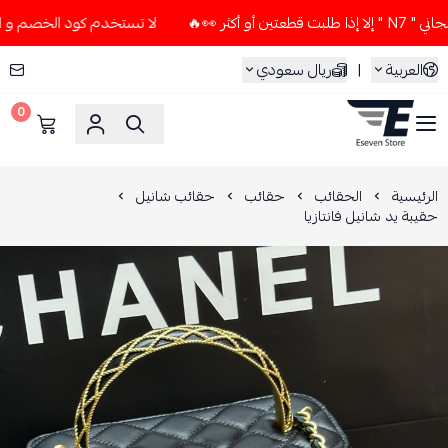
👀🔥
لا تستخدم كود الخصم و التوصيل المجاني " N7 " إلا إذا 
العربية
|
ريال سعودي
0
ESEVEN STORE
الرئيسية
الحقائب
حقائب
حقائب شانيل
حقيبة يد شانيل فانتازيا