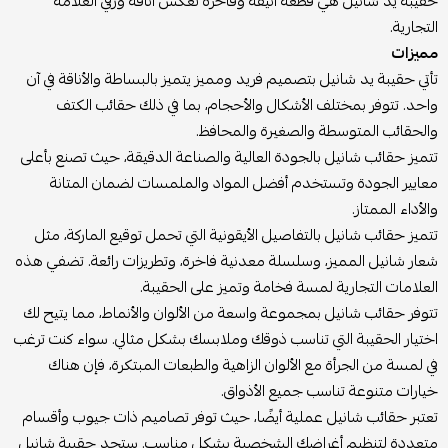
حقيبة يد شانيل هي قطعة أنيقة وفاخرة تعكس أناقة ورقي العلامة
التجارية.
مميزات
تأتي حقيبة يد شانيل بتصميم فريد ومميز يتميز بالبساطة والأناقة في آن
واحد. تتوفر بمختلف الأشكال والأحجام، بما في ذلك حقائب الكتف
والحقائب المتوسطة والصغيرة والمحافظ.
تتميز حقائب شانيل بالجودة العالية والصناعة الدقيقة، حيث تصنع بأعلى
معايير الجودة وتستخدم أفضل المواد والملمسات لضمان المتانة
والأداء الممتاز.
تتميز حقائب شانيل بالتفاصيل الأيقونية التي تحمل توقيع الماركة، مثل
شعار شانيل المميز، وسلسلة معدنية فاخرة، وتطريزات رائعة. تضفي هذه
العلامات التجارية لمسة فخامة وتميز على الحقيبة.
تتوفر حقائب شانيل بمجموعة واسعة من الألوان والأنماط، مما يتيح لك
اختيار الحقيبة التي تناسب ذوقك وملابسك بشكل مثالي. سواء كنت ترغب
في لمسة من الجرأة مع الألوان الزاهية والطبعات المبتكرة، فإن هناك
خيارات متنوعة تناسب جميع الأذواق.
تعتبر حقائب شانيل عملية أيضًا، حيث توفر تصاميم ذات جيوب وأقسام
متعددة لتنظيم أغراضك الشخصية بشكل مناسب. ستجد حقيبة شانيل