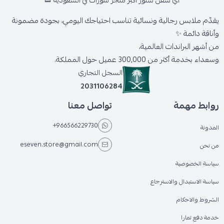
اي سفن ستور أكبر متجر شوزات في السعودية 👟
يقدّم ملابس رجالية ونسائية تناسب احتياجك اليومي، بجودة مضمونة
وأناقة دائمة ✨
من أشهر البراندات العالمية،
وسعداء بخدمة أكثر من 300,000 عميل حول المملكة.
السجل التجاري
2031106284
روابط مهمة
تواصل معنا
+966566229730
المدونة
eseven.store@gmail.com
من نحن
سياسة الخصوصية
سياسة الاستبدال والاسترجاع
الشروط والاحكام
خدمة دفع تمارا