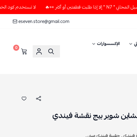
🔥
لا تستخدم كود الخصم و التوصيل المجاني " N7 " إلا إذا طل
eseven.store@gmail.com
الإكسسوارات
0
ن شوبر بيج نقشة فيندي
ي ,
حقيبة فيندي ميني ,