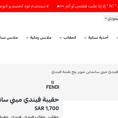
لا تستخدم كود الخصم و التوصيل المجاني " N7 " إلا إذا طلبت قطعتين أو أكثر 👀
ي
أحذية نسائية
الحقائب
ملابس رجالية
ملابس نسائي
 ميني سانشاين شوبر بيج نقشة فيندي
حقيبة فيندي ميني سانشاي
1,700 SAR
حقائب ,
حقائب فيندي ,
فيندي ,
حقيبة فيند