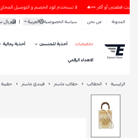
لا تستخدم كود الخصم و التوصيل المجاني " N7 " إلا إذا طلبت قطعتين أو أكثر 👀🔥
العربية
|
ريال سعود
المدونة
من نحن
سياسة الخصوصية
تخفيضات
أحذية للجنسين
أحذية رجالية
ESEVEN STORE
الاهداء الرقمي
الرئيسية
الحقائب
حقائب ماستر
فيندي ماستر
حقيبة فيندي