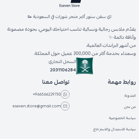
اي سفن ستور أكبر متجر شوزات في السعودية 👟
يقدّم ملابس رجالية ونسائية تناسب احتياجك اليومي، بجودة مضمونة
وأناقة دائمة ✨
من أشهر البراندات العالمية،
وسعداء بخدمة أكثر من 300,000 عميل حول المملكة.
السجل التجاري
2031106284
روابط مهمة
تواصل معنا
+966566229730
المدونة
eseven.store@gmail.com
من نحن
سياسة الخصوصية
سياسة الاستبدال والاسترجاع