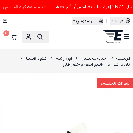
 👀🔥
لا تستخدم كود الخصم و التوصيل المجاني " N7 " إلا إذا
العربية
|
ريال سعودي
0
ESEVEN STORE
الرئيسية
أحذية للجنسين
اون رانينج
كلاود فيستا
كلاود اكس اون رانينج ابيض واخضر فاتح
شوزات للجنسين