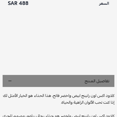
488 SAR
السعر
تفاصيل المنتج
كلاود اكس اون رانينج ابيض واخضر فاتح، هذا الحذاء هو الخيار الأمثل لك
إذا كنت تحب الألوان الزاهية والحياة.
كلاود اكس اون رانينج ابيض واخضر هو حذاء رجالي رياضي مصمم للجري