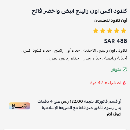
كلاود اكس اون رانينج ابيض واخضر فاتح
أون كلاود للجنسين
488 SAR
كلاود ,
اون رانينج ,
الاحذية ,
حذاء أون رانينج ,
حذاء كلاود اكس ,
أحذية رياضية ,
حذاء رجالي ,
حذاء رياضي ابيض ,
متوفر
تم شراءه
47
مرة
أو قسم فاتورتك بقيمة
122.00 ر.س
على
4
دفعات
بدون رسوم تأخير، متوافقة مع الشريعة الإسلامية
اعرف أكثر