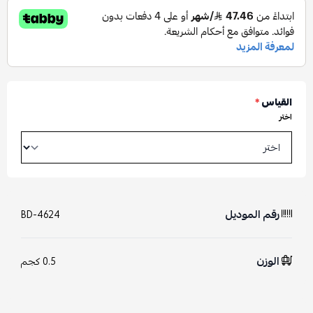
القياس
*
اختر
رقم الموديل
BD-4624
الوزن
0.5 كجم