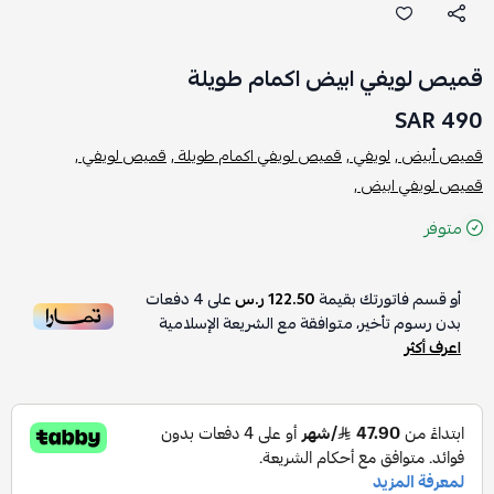
قميص لويفي ابيض اكمام طويلة
490 SAR
قميص أبيض ,
لويفي ,
قميص لويفي اكمام طويلة ,
قميص لويفي ,
قميص لويفي ابيض ,
متوفر
أو قسم فاتورتك بقيمة
122.50 ر.س
على
4
دفعات
بدون رسوم تأخير، متوافقة مع الشريعة الإسلامية
اعرف أكثر