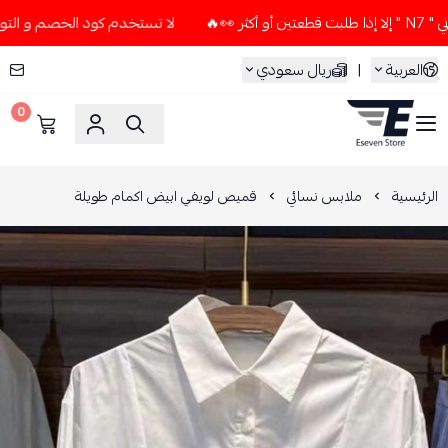
لا تستخدم كود الخصم و التوصيل المجاني " N7 " إلا إذا طلبت
العربية
|
ريال سعودي
0
ESEVEN STORE
الرئيسية
ملابس نسائي
قميص لويفي ابيض اكمام طويلة