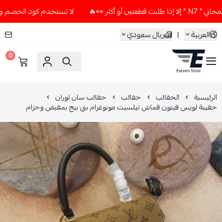
ر 👀🔥
لا تستخدم كود الخصم و التوصيل المجاني " N7 " إلا إذ
العربية
|
ريال سعودي
0
ESEVEN STORE
الرئيسية
الحقائب
حقائب
حقائب سان لوران
حقيبة لويس فيتون قماش تيلسيت مونوغرام بني بيج بمقبض وحزام