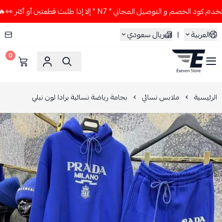
خصم و التوصيل المجاني " N7 " إلا إذا طلبت قطعتين أو أكثر 👀🔥
العربية
|
ريال سعودي
0
ESEVEN STORE
الرئيسية
ملابس نسائي
بجامة رياضة نسائية برادا لون نيلي