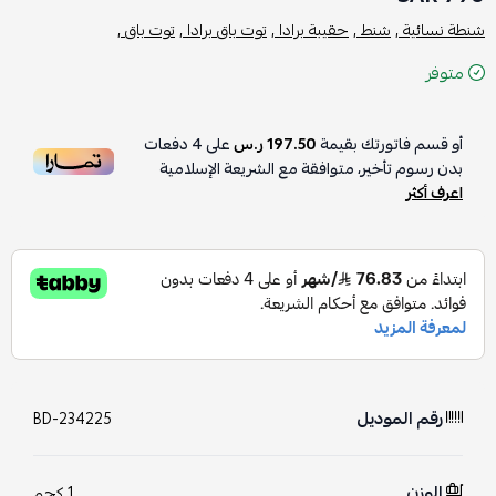
شنطة نسائية ,
شنط ,
حقيبة برادا ,
توت باق برادا ,
توت باق ,
متوفر
أو قسم فاتورتك بقيمة
197.50 ر.س
على
4
دفعات
بدون رسوم تأخير، متوافقة مع الشريعة الإسلامية
اعرف أكثر
رقم الموديل
BD-234225
الوزن
1 كجم