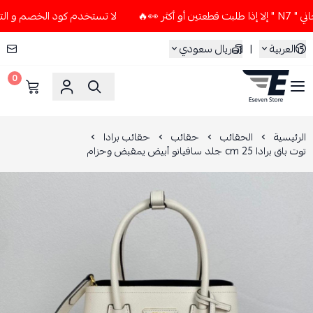
🔥
لا تستخدم كود الخصم و التوصيل المجاني " N7 " إلا إذا ط
العربية
|
ريال سعودي
0
ESEVEN STORE
الرئيسية
الحقائب
حقائب
حقائب برادا
توت باق برادا 25 cm جلد سافيانو أبيض يمقبض وحزام