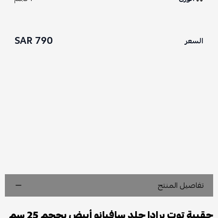
790 SAR
السعر
تفاصيل المنتج
حقيبة توت برادا جلد سافيانو أبيض بحجم 25 سم