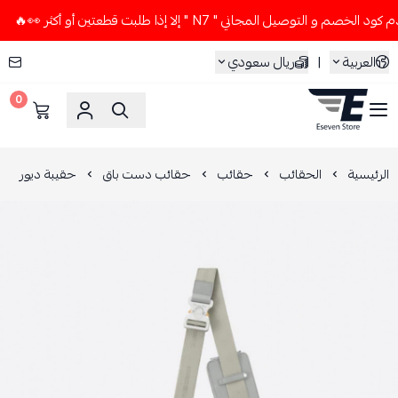
و التوصيل المجاني " N7 " إلا إذا طلبت قطعتين أو أكثر 👀🔥
العربية
|
ريال سعودي
0
ESEVEN STORE
الرئيسية
الحقائب
حقائب
حقائب دست باق
حقيبة ديور