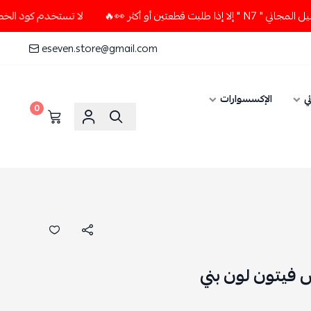
لا تستخدم كود الخصم و التوصيل المجاني " N7 " إلا إذا طلبت
eseven.store@gmail.com
الإكسسوارات
0
تون لون بني