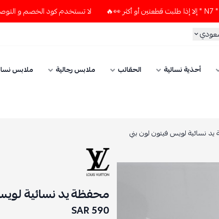
لا تستخدم كود الخصم و التوصيل المجاني " N7 " إلا إذا طلبت قطعتين أو أكثر 👀
ي
أحذية نسائية
الحقائب
ملابس رجالية
ملابس نسائي
سائية لويس فيتون لون بني
محفظة يد نسائية لويس في
590 SAR