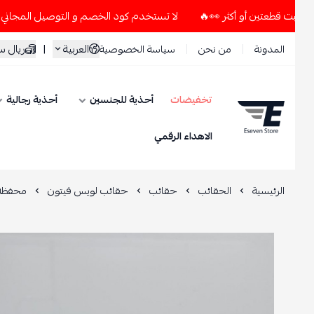
لا تستخدم كود الخصم و التوصيل المجاني " N7 " إلا إذا طلبت قطعتين أو أكثر 👀🔥
العربية
|
ريال سعود
المدونة
من نحن
سياسة الخصوصية
تخفيضات
أحذية للجنسين
أحذية رجالية
ESEVEN STORE
الاهداء الرقمي
الرئيسية
الحقائب
حقائب
حقائب لويس فيتون
محفظة يد ن